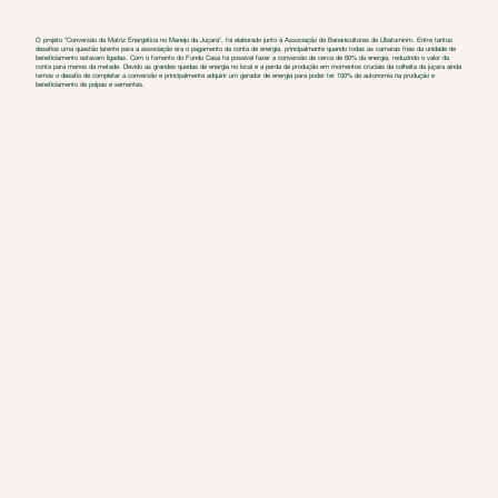
O projeto “Conversão da Matriz Energética no Manejo da Juçara”, foi elaborado junto à Associação de Bananicultores de Ubatumirim. Entre tantos
desafios uma questão latente para a associação era o pagamento da conta de energia, principalmente quando todas as camaras frias da unidade de
beneficiamento estavam ligadas. Com o fomento do Fundo Casa foi possível fazer a conversão de cerca de 60% da energia, reduzindo o valor da
conta para menos da metade. Devido as grandes quedas de energia no local e a perda de produção em momentos cruciais da colheita da juçara ainda
temos o desafio de completar a conversão e principalmente adquirir um gerador de energia para poder ter 100% de autonomia na produção e
beneficiamento de polpas e sementes.